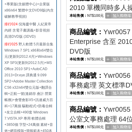
+專業版(含媒體中心)+企業版
2010 單機同時多人
x86/x64 繁體中文DVD9版(內含
本站售價：
NT$100元
破解教學視頻)
排行024
倪海廈中醫 人紀黃帝
商品編號：
Ywr0057
內經 含電子書講義+影音視頻
高清DVD版 (3DVD)
Enterprise 含至 
排行025
野人軟體 5月最新合集
DVD版
Windows 7 SP1 x86和x64雙位
元(更新到2012.4月)+Windows
本站售價：
NT$100元
XP SP3(更新到2012.5月)+MS
Office 2010 SP1+AutoCAD
商品編號：
Ywr0056
2013+Dr.eye 譯典通 9.099
SP2+Adobe Master Collection
事務處理 英文標準D
CS6 x32/x64雙位元版+翻譯合
本站售價：
NT$100元
輯+正航一號(進銷存.會計.營業
帳務)+會聲會影X5+訊連威力百
科+17萬個 驅動程式+防毒合輯
商品編號：
Ywr0055
+友立合輯+490套 Windows
公室文事務處理 64
7.VISTA.XP 專用 軟體合輯
+3850個 字型+24萬個 素材+音
本站售價：
NT$100元
效+網頁模版+簡報範本+450本