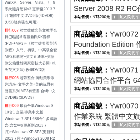
WinXP、Server、Vista、7、8
Server 2008 R2
系統隨身硬碟v3 更新至2013.7
月 繁體中文DVD9版(4DVD9)
本站售價：
NT$200元
(USB隨身碟也可用)
排行007
賴世雄數套英文教學合
商品編號：
Ywr0072
輯([英語]常春藤賴氏KK音標
Foundation Edit
(PDF+MP3)+《賴世雄美國英語
教程》入門、初級、中高級全套
本站售價：
NT$100元
MP3和教材+英文直通車+英語
教父賴世雄獨家密技大公開+賴
商品編號：
Ywr0071
氏英文文法) 教學DVD版
排行008
超強整合 蔣勳美學系
網站協同合作平台 6
列講座+文學之美+美的沉思有
本站售價：
NT$100元
聲書系列 MP3有聲書 合輯中文
DVD9版(3DVD9)
商品編號：
Ywr0070
排行009
最新合集Windows 8
10合1 企業/專業中文版 +
作業系統 繁體中文旗
Windows 7 SP1 688合1 多國語
本站售價：
NT$100元
言(含繁中)(更新到2013.7
月)+Windows XP SP3(更新到
2013.7月)+Windows 2008 R2