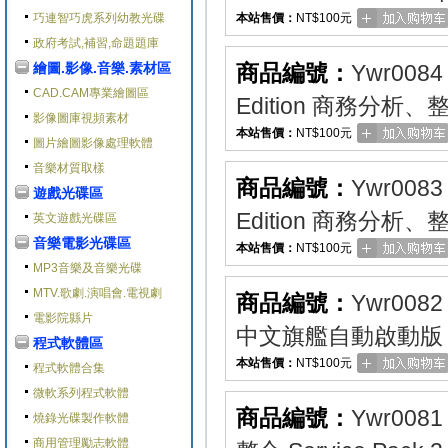
巧連智巧虎系列幼教光碟
本站售價：
NT$100元
政府考試,補習,命題題庫
繪圖.影像.音樂.素材區
商品編號：
Ywr0084
CAD.CAM專業繪圖區
Edition 商務分析
影像圖庫視頻素材
本站售價：
NT$100元
圖片繪圖影像處理軟體
音樂材質取樣
商品編號：
Ywr0083
遊戲光碟區
Edition 商務分析
英文遊戲光碟區
音樂電影光碟區
本站售價：
NT$100元
MP3音樂及音樂光碟
MTV.歌劇.演唱會.電視劇
商品編號：
Ywr0082
電影院縣片
中文旗艦自動啟動版 
程式軟體區
本站售價：
NT$100元
程式軟體合集
微軟系列程式軟體
商品編號：
Ywr0081
燒錄光碟製作軟體
商用管理勵志軟體