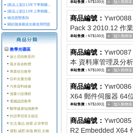
本站售價：
NT$100元
[新品上架]113年下學期國小國中高中命題光碟,校用卷,習作
[新品上架]113年上學期國小國中高中命題光碟,校用卷,習作
商品編號：
Ywr0088
物流貨態查詢
關於随身碟或光碟使用問題
Pack 3 2010.1
本站售價：
NT$100元
教學光碟區
商品編號：
Ywr0087
迪士尼幼教系列
本 資料庫管理及分析
風水算命軟體
本站售價：
NT$100元
專業幼兒教學
百科全書光碟
商品編號：
Ywr0086
汽車資料維修
漫畫小說佛經
X64 郵件伺服器 6
電腦認證教學
本站售價：
NT$100元
醫學健康知識教學
外語學習英文檢定
商品編號：
Ywr0085
生活.勵志.相聲.企管學習
R2 Embedded X
運動.減肥.瑜珈.舞蹈.太極