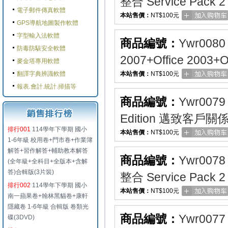
整合 Service Pac
電子郵件傳真軟體
本站售價：
NT$100元
GPS導航地圖製作軟體
字型輸入法軟體
商品編號：
Ywr0080
防毒防駭安全軟體
2007+Office 20
麥金塔專用軟體
翻譯字典辨識軟體
本站售價：
NT$100元
報表.會計.統計.掃描等
商品編號：
Ywr0079
Edition 邁致客戶
排行001
114學年下學期 國小
本站售價：
NT$100元
1-6年級 校用卷+門市卷+作業簿
解答+習作解答+輔助教本解答
商品編號：
Ywr0078
(全年級+全科目+全版本+含解
答)合輯版(3片裝)
整合 Service Pac
排行002
114學年下學期 國小
本站售價：
NT$100元
南一蘋果卷+翰林黑貓卷+康軒
隱藏卷 1-6年級 合輯版 卷類光
商品編號：
Ywr0077
碟(3DVD)