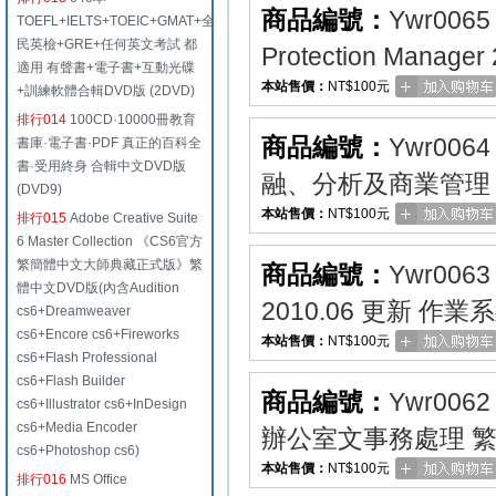
商品編號：
Ywr0065
TOEFL+IELTS+TOEIC+GMAT+全
民英檢+GRE+任何英文考試 都
Protection Man
適用 有聲書+電子書+互動光碟
本站售價：
NT$100元
+訓練軟體合輯DVD版 (2DVD)
排行014
100CD·10000冊教育
商品編號：
Ywr0064
書庫·電子書·PDF 真正的百科全
書·受用終身 合輯中文DVD版
融、分析及商業管理 
(DVD9)
本站售價：
NT$100元
排行015
Adobe Creative Suite
6 Master Collection 《CS6官方
繁簡體中文大師典藏正式版》繁
商品編號：
Ywr0063
體中文DVD版(內含Audition
2010.06 更新 作業
cs6+Dreamweaver
cs6+Encore cs6+Fireworks
本站售價：
NT$100元
cs6+Flash Professional
cs6+Flash Builder
商品編號：
Ywr0062
cs6+Illustrator cs6+InDesign
cs6+Media Encoder
辦公室文事務處理 
cs6+Photoshop cs6)
本站售價：
NT$100元
排行016
MS Office