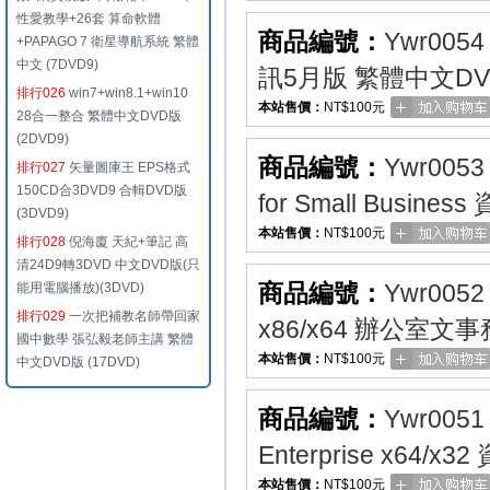
性愛教學+26套 算命軟體
商品編號：
Ywr0054
+PAPAGO 7 衛星導航系統 繁體
中文 (7DVD9)
訊5月版 繁體中文D
排行026
win7+win8.1+win10
本站售價：
NT$100元
28合一整合 繁體中文DVD版
(2DVD9)
商品編號：
Ywr0053
排行027
矢量圖庫王 EPS格式
150CD合3DVD9 合輯DVD版
for Small Bus
(3DVD9)
本站售價：
NT$100元
排行028
倪海廈 天紀+筆記 高
清24D9轉3DVD 中文DVD版(只
商品編號：
Ywr0052
能用電腦播放)(3DVD)
排行029
一次把補教名師帶回家
x86/x64 辦公室
國中數學 張弘毅老師主講 繁體
本站售價：
NT$100元
中文DVD版 (17DVD)
商品編號：
Ywr0051
Enterprise x6
本站售價：
NT$100元