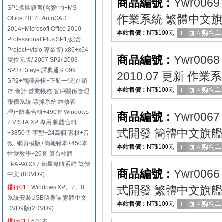
商品編號：
Ywr0069
SP1多國語言(含繁中)+MS
作業系統 繁體中文旗
Office 2014+AutoCAD
2014+Microsoft Office 2010
本站售價：
NT$100元
Professional Plus SP1版(含
Project+visio 專業版) x86+x64
商品編號：
Ywr0068
雙位元版/ 2007 SP2/ 2003
SP3+Dr.eye 譯典通 9.099
2010.07 更新 
SP2+翻譯合輯+正航一號(進銷
本站售價：
NT$100元
存.會計.營業帳務.客戶關係管理.
報價系統.票據系統.維修管
理)+防毒合輯+490套 Windows
商品編號：
Ywr0067
7.VISTA.XP 專用 軟體合輯
式開發 簡體中文旗艦版
+3850個 字型+24萬個 素材+音
效+網頁模版+簡報範本+450本
本站售價：
NT$100元
性愛教學+26套 算命軟體
+PAPAGO 7 衛星導航系統 繁體
商品編號：
Ywr0066
中文 (8DVD9)
排行011
Windows XP、7、8
式開發 繁體中文旗艦版
系統安裝USB隨身碟 繁體中文
本站售價：
NT$100元
DVD9版(2DVD9)
排行013
640本