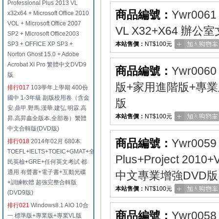
Professional Plus 2013 VL
商品編號：
Ywr0061
x32x64 + Microsoft Office 2010
VOL + Microsoft Office 2007
VL X32+X64 
SP2 + Microsoft Office2003
SP3 + OFFICE XP SP3 +
本站售價：
NT$100元
Norton Ghost 15.0 + Adobe
Acrobat XI Pro 繁體中文DVD9
商品編號：
Ywr0060
版
版+家用進階版+專業版
排行017
103學年上學期 400份
國中 1-3年級 副版校用卷（含金
版
安.鼎甲.野馬.漢華.建弘.明霖.高
本站售價：
NT$100元
昇.高昇鑫全版本.全部卷）繁體
中文合輯版(DVD版)
商品編號：
Ywr0059
排行018
2014年02月 680本
TOEFL+IELTS+TOEIC+GMAT+全
Plus+Project 20
民英檢+GRE+任何英文考試 都
適用 有聲書+電子書+互動光碟
中文專業增強DVD版 (
+訓練軟體 超強完整合輯版
本站售價：
NT$100元
(DVD9版)
排行021
Windows8.1 AIO 10合
商品編號：
Ywr0058
一 標準版+專業版+專業VL版