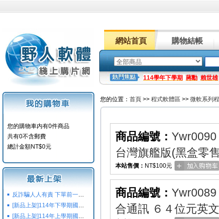
網站首頁
購物結帳
114學年下學期
蔣勳
賴世雄
您的位置：
首頁
>>
程式軟體區
>>
微軟系列
您的購物車内有0件商品
商品編號：
Ywr0090
共有0不含郵費
總計金額NT$0元
台灣旗艦版(黑盒零售
本站售價：
NT$100元
商品編號：
Ywr0089
反詐騙人人有責 下單前一定要注意
[新品上架]114年下學期國小國中高中命題光碟,校用卷,習作
合通訊 ６４位元英文
[新品上架]114年上學期國小國中高中命題光碟,校用卷,習作